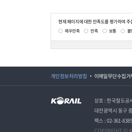
현재 페이지에 대한 만족도를 평가하여 주
매우만족
만족
보통
불
개인정보처리방침
이메일무단수집거
상호 : 한국철도공
대전광역시 동구 중
팩스 : 02-361-838
COPYRIGHT ⓒ K