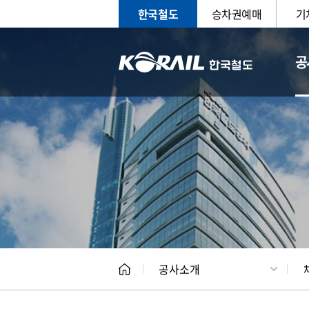
한국철도
승차권예매
기
공
CEO
일반현
공사소개