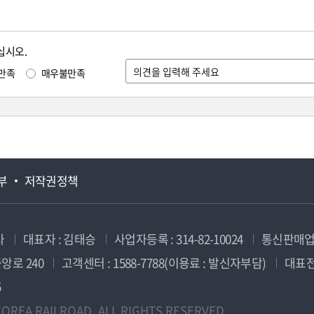
십시오.
만족
매우불만족
부
저작권정책
사
대표자 : 김태승
사업자등록 : 314-82-10024
통신판매업신
앙로 240
고객센터 : 1588-7788(이용료 : 발신자부담)
대표전화
5
OREA RAILROAD. ALL RIGHTS RESERVED.