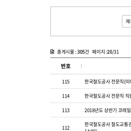
총게시물 :
305
건 페이지 :
20
/31
번호
115
한국철도공사 전문직(미디어홍
114
한국철도공사 전문직 직원 공개
113
2018년도 상반기 코레일 신
한국철도공사 철도교통관제사
112