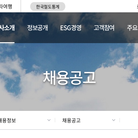
차여행
한국철도통계
사소개
정보공개
ESG경영
고객참여
주요
황
조직현황
채용정보
채용공고
채용정보
채용공고