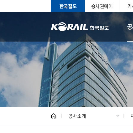
한국철도
승차권예매
기
공
CEO
일반현
공사소개