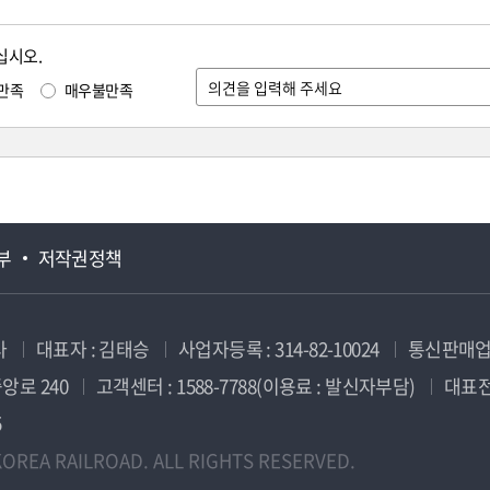
십시오.
만족
매우불만족
부
저작권정책
사
대표자 : 김태승
사업자등록 : 314-82-10024
통신판매업신
앙로 240
고객센터 : 1588-7788(이용료 : 발신자부담)
대표전화
5
OREA RAILROAD. ALL RIGHTS RESERVED.