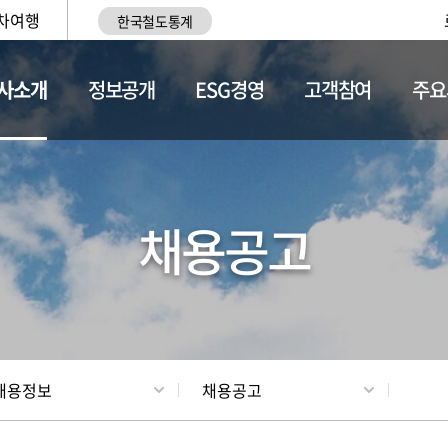
차여행
한국철도통계
사소개
정보공개
ESG경영
고객참여
주요
황
조직현황
채용정보
채용공고
채용정보
채용공고