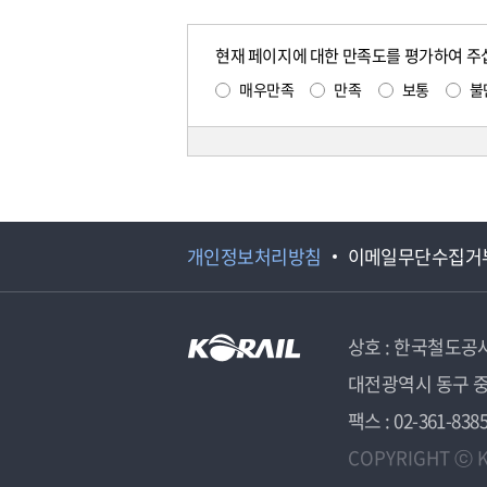
현재 페이지에 대한 만족도를 평가하여 주
매우만족
만족
보통
불
개인정보처리방침
이메일무단수집거
상호 : 한국철도공
대전광역시 동구 중
팩스 : 02-361-838
COPYRIGHT ⓒ K