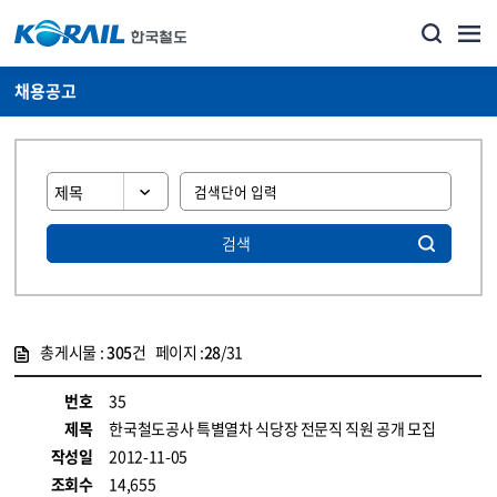
채용공고
검색
총게시물 :
305
건 페이지 :
28
/31
게시물 목록
코레일소개_경영공시_채용공고 목록 - 정보 제공
번호
35
제목
한국철도공사 특별열차 식당장 전문직 직원 공개 모집
작성일
2012-11-05
조회수
14,655