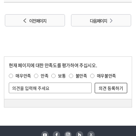
이전 페이지
다음 페이지
현재 페이지에 대한 만족도를 평가하여 주십시오.
콘텐츠 만족도 조사
만족도 조사
매우만족
만족
보통
불만족
매우불만족
담당자 정보
담당자 정보
유튜브
페이스북
인스타그램
블로그
트위터