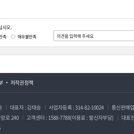
십시오.
만족
매우불만족
부
저작권정책
사
대표자 : 김태승
사업자등록 : 314-82-10024
통신판매업신
앙로 240
고객센터 : 1588-7788(이용료 : 발신자부담)
대표전화
5