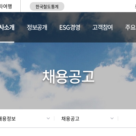
차여행
한국철도통계
사소개
정보공개
ESG경영
고객참여
주요
황
조직현황
채용정보
채용공고
채용정보
채용공고