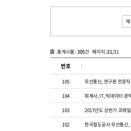
총게시물 :
305
건 페이지 :
21
/31
번호
105
무선통신, 연구원 전문직 채
104
회계사, IT, 빅데이터 경력
103
2017년도 상반기 코레
102
한국철도공사 무선통신,