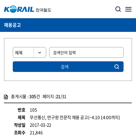
채용공고
검색
총게시물 :
305
건 페이지 :
21
/31
게시물 목록
코레일소개_경영공시_채용공고 목록 - 정보 제공
번호
105
제목
무선통신, 연구원 전문직 채용 공고(~4.10 14:00까지)
작성일
2017-03-22
조회수
21,846