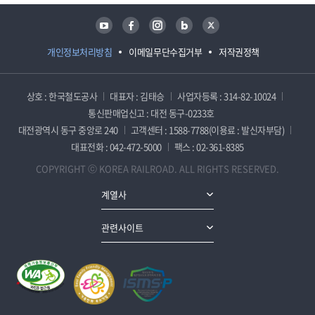
유튜브
페이스북
인스타그램
블로그
트위터
개인정보처리방침
이메일무단수집거부
저작권정책
상호 : 한국철도공사
대표자 : 김태승
사업자등록 : 314-82-10024
통신판매업신고 : 대전 동구-0233호
대전광역시 동구 중앙로 240
고객센터 : 1588-7788(이용료 : 발신자부담)
대표전화 : 042-472-5000
팩스 : 02-361-8385
COPYRIGHT ⓒ KOREA RAILROAD. ALL RIGHTS RESERVED.
계열사
관련사이트