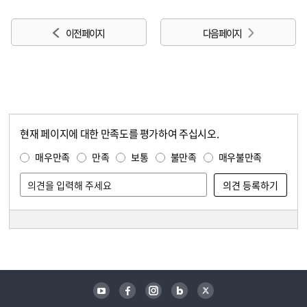
이전 페이지
다음 페이지
현재 페이지에 대한 만족도를 평가하여 주십시오.
콘텐츠 만족도 조사
만족도 조사
매우만족
만족
보통
불만족
매우불만족
담당자 정보
담당자 정보
유튜브
페이스북
인스타그램
블로그
트위터