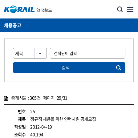
채용공고
검색
총게시물 :
305
건 페이지 :
29
/31
게시물 목록
코레일소개_경영공시_채용공고 목록 - 정보 제공
번호
25
제목
정규직 채용을 위한 인턴사원 공개모집
작성일
2012-04-19
조회수
40,194