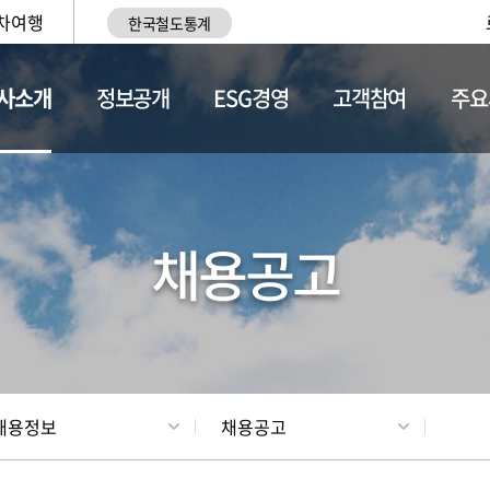
차여행
한국철도통계
사소개
정보공개
ESG경영
고객참여
주요
황
조직현황
채용정보
채용공고
채용정보
채용공고