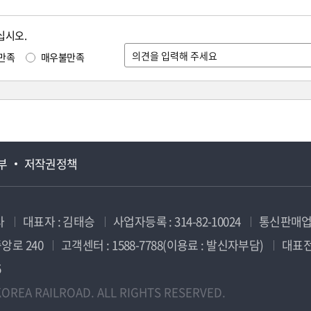
십시오.
만족
매우불만족
부
저작권정책
사
대표자 : 김태승
사업자등록 : 314-82-10024
통신판매업신
앙로 240
고객센터 : 1588-7788(이용료 : 발신자부담)
대표전화
5
OREA RAILROAD. ALL RIGHTS RESERVED.