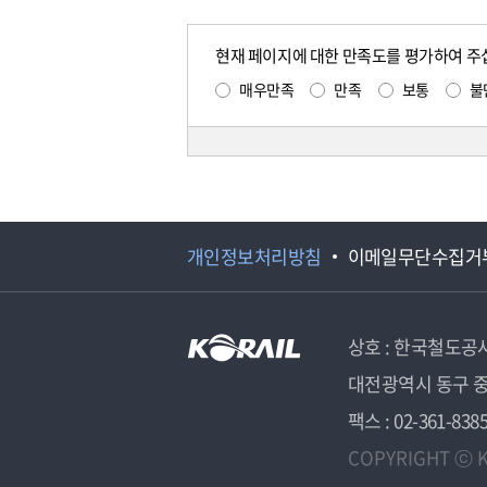
현재 페이지에 대한 만족도를 평가하여 주
매우만족
만족
보통
불
개인정보처리방침
이메일무단수집거
상호 : 한국철도공
대전광역시 동구 중
팩스 : 02-361-838
COPYRIGHT ⓒ K