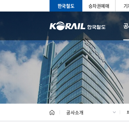
한국철도
승차권예매
기
공
CEO
일반현
공사소개