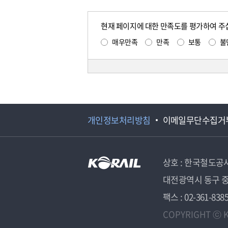
현재 페이지에 대한 만족도를 평가하여 주
매우만족
만족
보통
불
개인정보처리방침
이메일무단수집거
상호 : 한국철도공
대전광역시 동구 중
팩스 : 02-361-838
COPYRIGHT ⓒ K