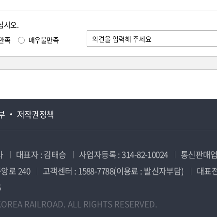
십시오.
만족
매우불만족
부
저작권정책
사
대표자 : 김태승
사업자등록 : 314-82-10024
통신판매업신
앙로 240
고객센터 : 1588-7788(이용료 : 발신자부담)
대표전화
5
OREA RAILROAD. ALL RIGHTS RESERVED.