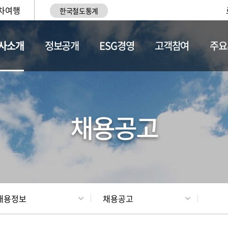
차여행
한국철도통계
사소개
정보공개
ESG경영
고객참여
주요
황
조직현황
채용정보
채용공고
채용정보
채용공고