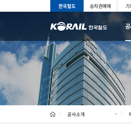
한국철도
승차권예매
기
공
CEO
일반현
공사소개