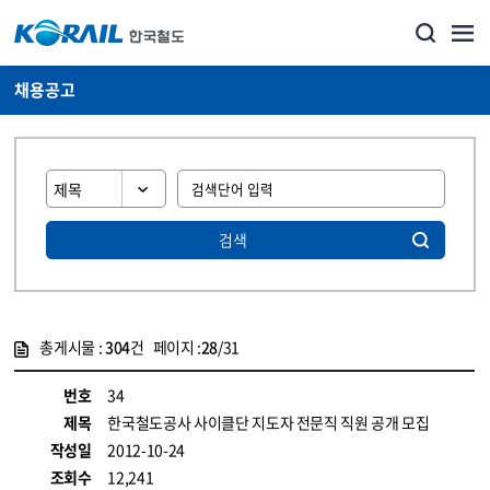
채용공고
검색
총게시물 :
304
건 페이지 :
28
/31
게시물 목록
코레일소개_경영공시_채용공고 목록 - 정보 제공
번호
34
제목
한국철도공사 사이클단 지도자 전문직 직원 공개 모집
작성일
2012-10-24
조회수
12,241