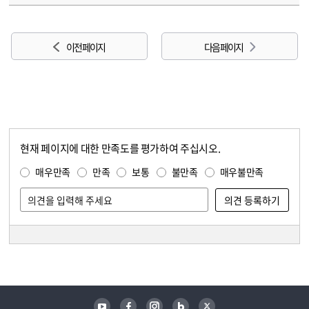
이전 페이지
다음 페이지
현재 페이지에 대한 만족도를 평가하여 주십시오.
콘텐츠 만족도 조사
만족도 조사
매우만족
만족
보통
불만족
매우불만족
담당자 정보
담당자 정보
유튜브
페이스북
인스타그램
블로그
트위터