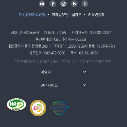
유튜브
페이스북
인스타그램
블로그
트위터
개인정보처리방침
이메일무단수집거부
저작권정책
상호 : 한국철도공사
대표자 : 김태승
사업자등록 : 314-82-10024
통신판매업신고 : 대전 동구-0233호
대전광역시 동구 중앙로 240
고객센터 : 1588-7788(이용료 : 발신자부담)
대표전화 : 042-472-5000
팩스 : 02-361-8385
COPYRIGHT ⓒ KOREA RAILROAD. ALL RIGHTS RESERVED.
계열사
관련사이트