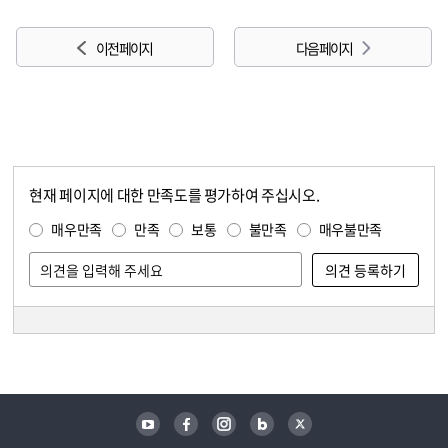
이전 페이지
다음 페이지
현재 페이지에 대한 만족도를 평가하여 주십시오.
콘텐츠 만족도 조사
만족도 조사
매우만족
만족
보통
불만족
매우불만족
담당자 정보
담당자 정보
유튜브
페이스북
인스타그램
블로그
트위터