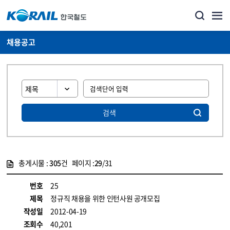
채용공고
검색
총게시물 :
305
건 페이지 :
29
/31
게시물 목록
코레일소개_경영공시_채용공고 목록 - 정보 제공
번호
25
제목
정규직 채용을 위한 인턴사원 공개모집
작성일
2012-04-19
조회수
40,201