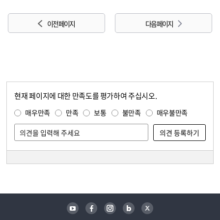
이전 페이지
다음 페이지
현재 페이지에 대한 만족도를 평가하여 주십시오.
콘텐츠 만족도 조사
만족도 조사
매우만족
만족
보통
불만족
매우불만족
담당자 정보
담당자 정보
유튜브
페이스북
인스타그램
블로그
트위터