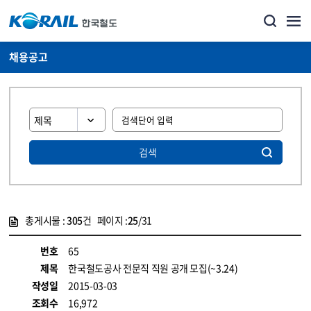
채용공고
검색
총게시물 :
305
건 페이지 :
25
/31
게시물 목록
코레일소개_경영공시_채용공고 목록 - 정보 제공
번호
65
제목
한국철도공사 전문직 직원 공개 모집(~3.24)
작성일
2015-03-03
조회수
16,972