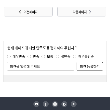
이전 페이지
다음 페이지
현재 페이지에 대한 만족도를 평가하여 주십시오.
콘텐츠 만족도 조사
만족도 조사
매우만족
만족
보통
불만족
매우불만족
담당자 정보
담당자 정보
유튜브
페이스북
인스타그램
블로그
트위터