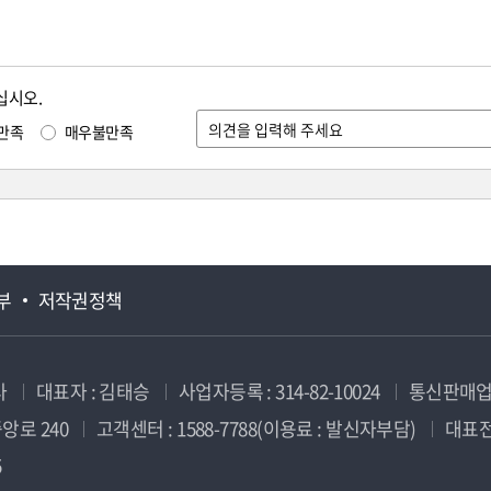
십시오.
만족
매우불만족
부
저작권정책
사
대표자 : 김태승
사업자등록 : 314-82-10024
통신판매업신
앙로 240
고객센터 : 1588-7788(이용료 : 발신자부담)
대표전화
5