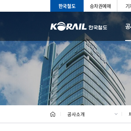
한국철도
승차권예매
기
공
CEO
일반현
공사소개