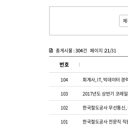
총게시물 :
304
건 페이지 :
21
/31
번호
104
회계사, IT, 빅데이터 경력
103
2017년도 상반기 코레
102
한국철도공사 무선통신,
101
한국철도공사 전문직 직