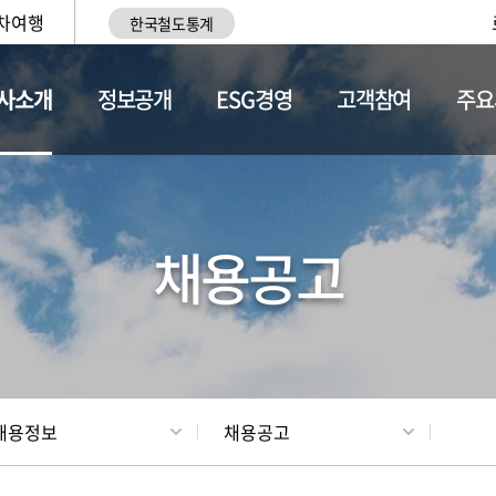
차여행
한국철도통계
사소개
정보공개
ESG경영
고객참여
주요
황
조직현황
채용정보
채용공고
채용정보
채용공고