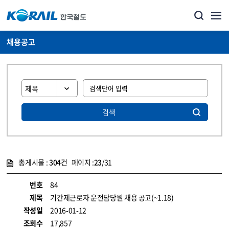
채용공고
검색
총게시물 :
304
건 페이지 :
23
/31
게시물 목록
코레일소개_경영공시_채용공고 목록 - 정보 제공
번호
84
제목
기간제근로자 운전담당원 채용 공고(~1.18)
작성일
2016-01-12
조회수
17,857