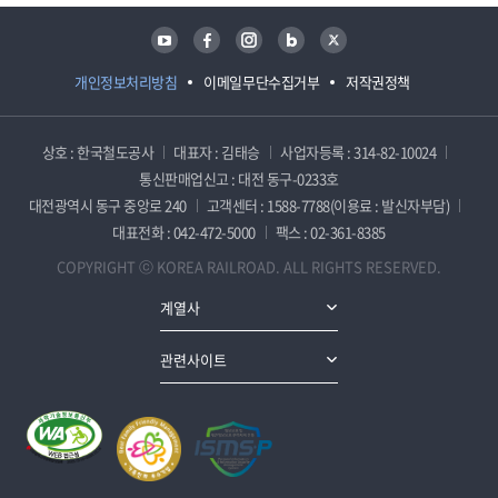
유튜브
페이스북
인스타그램
블로그
트위터
개인정보처리방침
이메일무단수집거부
저작권정책
상호 : 한국철도공사
대표자 : 김태승
사업자등록 : 314-82-10024
통신판매업신고 : 대전 동구-0233호
대전광역시 동구 중앙로 240
고객센터 : 1588-7788(이용료 : 발신자부담)
대표전화 : 042-472-5000
팩스 : 02-361-8385
COPYRIGHT ⓒ KOREA RAILROAD. ALL RIGHTS RESERVED.
계열사
관련사이트