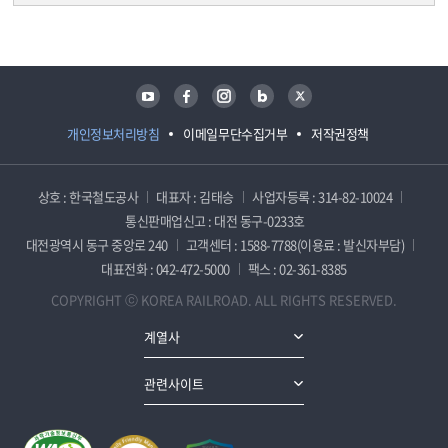
담당자 정보
담당자 정보
유튜브
페이스북
인스타그램
블로그
트위터
개인정보처리방침
이메일무단수집거부
저작권정책
상호 : 한국철도공사
대표자 : 김태승
사업자등록 : 314-82-10024
통신판매업신고 : 대전 동구-0233호
대전광역시 동구 중앙로 240
고객센터 : 1588-7788(이용료 : 발신자부담)
대표전화 : 042-472-5000
팩스 : 02-361-8385
COPYRIGHT ⓒ KOREA RAILROAD. ALL RIGHTS RESERVED.
계열사
관련사이트