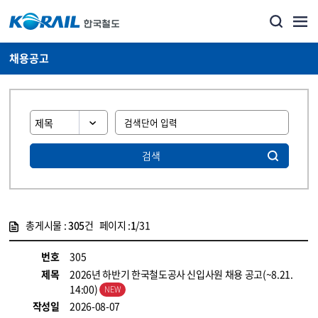
채용공고
검색
총게시물 :
305
건 페이지 :
1
/31
게시물 목록
코레일소개_경영공시_채용공고 목록 - 정보 제공
번호
305
제목
2026년 하반기 한국철도공사 신입사원 채용 공고(~8.21.
14:00)
작성일
2026-08-07