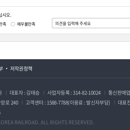
십시오.
만족
매우불만족
부
저작권정책
사
대표자 : 김태승
사업자등록 : 314-82-10024
통신판매업신
앙로 240
고객센터 : 1588-7788(이용료 : 발신자부담)
대표전화
5
OREA RAILROAD. ALL RIGHTS RESERVED.