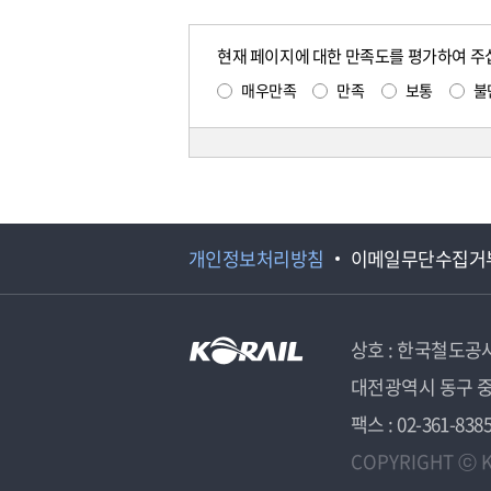
현재 페이지에 대한 만족도를 평가하여 주
매우만족
만족
보통
불
개인정보처리방침
이메일무단수집거
상호 : 한국철도공
대전광역시 동구 중
팩스 : 02-361-838
COPYRIGHT ⓒ K