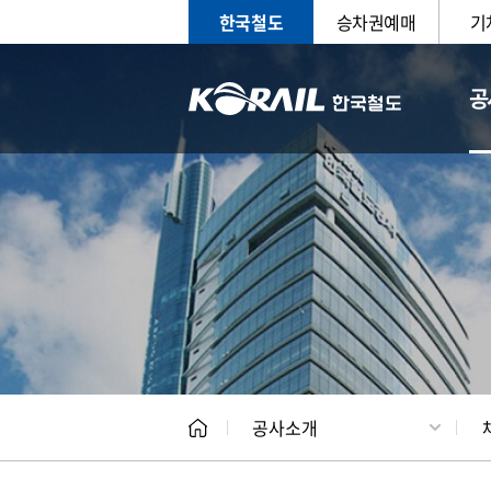
한국철도
승차권예매
기
공
CEO
일반현
공사소개