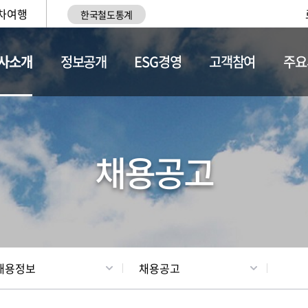
차여행
한국철도통계
사소개
정보공개
ESG경영
고객참여
주요
황
조직현황
채용정보
채용공고
채용정보
채용공고