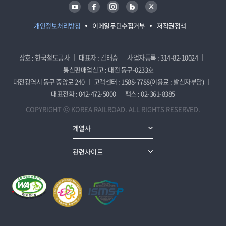
유튜브
페이스북
인스타그램
블로그
트위터
개인정보처리방침
이메일무단수집거부
저작권정책
상호 : 한국철도공사
대표자 : 김태승
사업자등록 : 314-82-10024
통신판매업신고 : 대전 동구-0233호
대전광역시 동구 중앙로 240
고객센터 : 1588-7788(이용료 : 발신자부담)
대표전화 : 042-472-5000
팩스 : 02-361-8385
COPYRIGHT ⓒ KOREA RAILROAD. ALL RIGHTS RESERVED.
계열사
관련사이트