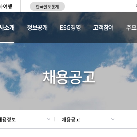
차여행
한국철도통계
사소개
정보공개
ESG경영
고객참여
주요
황
조직현황
채용정보
채용공고
채용정보
채용공고