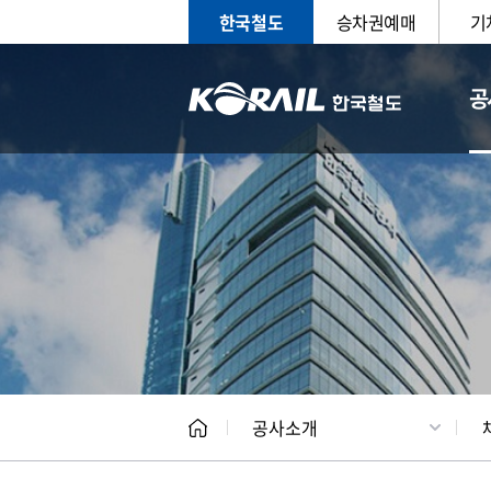
한국철도
승차권예매
기
공
CEO
일반현
공사소개