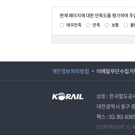
현재 페이지에 대한 만족도를 평가하여 주
매우만족
만족
보통
불
개인정보처리방침
이메일무단수집거
상호 : 한국철도공
대전광역시 동구 중
팩스 : 02-361-838
COPYRIGHT ⓒ K