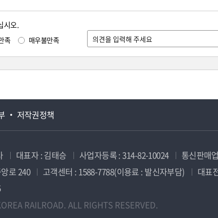
십시오.
만족
매우불만족
부
저작권정책
사
대표자 : 김태승
사업자등록 : 314-82-10024
통신판매업신
앙로 240
고객센터 : 1588-7788(이용료 : 발신자부담)
대표전화
5
OREA RAILROAD. ALL RIGHTS RESERVED.