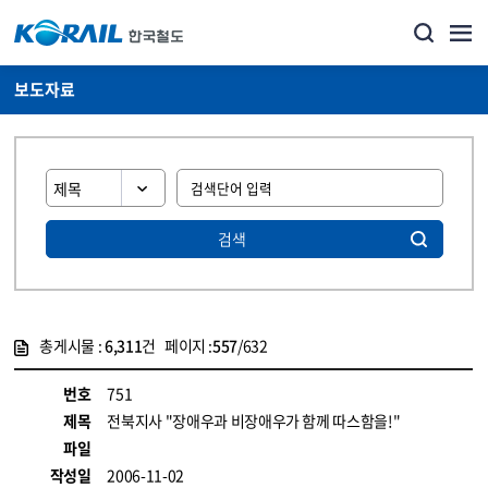
보도자료
검색
총게시물 :
6,311
건 페이지 :
557
/632
게시물 목록
뉴스·홍보_보도자료 목록 - 정보 제공
번호
751
제목
전북지사 "장애우과 비장애우가 함께 따스함을!"
파일
작성일
2006-11-02