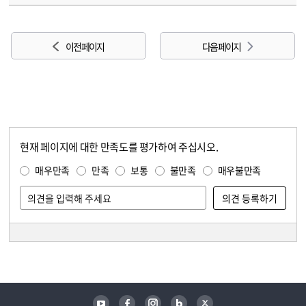
이전 페이지
다음 페이지
현재 페이지에 대한 만족도를 평가하여 주십시오.
콘텐츠 만족도 조사
만족도 조사
매우만족
만족
보통
불만족
매우불만족
담당자 정보
담당자 정보
유튜브
페이스북
인스타그램
블로그
트위터