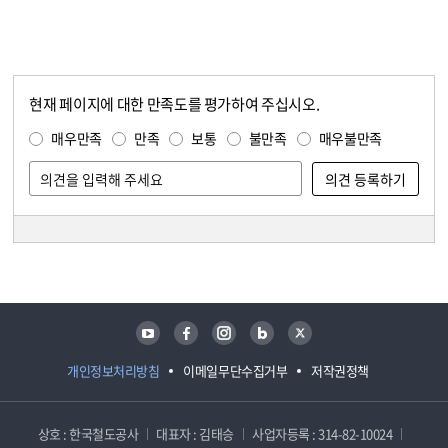
현재 페이지에 대한 만족도를 평가하여 주십시오.
콘텐츠 만족도 조사
만족도 조사
매우만족
만족
보통
불만족
매우불만족
담당자 정보
담당자 정보
유튜브
페이스북
인스타그램
블로그
트위터
개인정보처리방침
이메일무단수집거부
저작권정책
상호 : 한국철도공사
대표자 : 김태승
사업자등록 : 314-82-10024