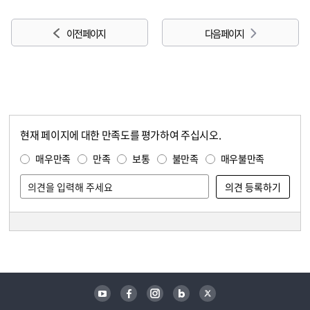
이전 페이지
다음 페이지
현재 페이지에 대한 만족도를 평가하여 주십시오.
콘텐츠 만족도 조사
만족도 조사
매우만족
만족
보통
불만족
매우불만족
담당자 정보
담당자 정보
유튜브
페이스북
인스타그램
블로그
트위터