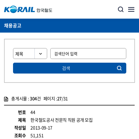
채용공고
검색
총게시물 :
304
건 페이지 :
27
/31
게시물 목록
코레일소개_경영공시_채용공고 목록 - 정보 제공
번호
44
제목
한국철도공사 전문직 직원 공개 모집
작성일
2013-09-17
조회수
51,151