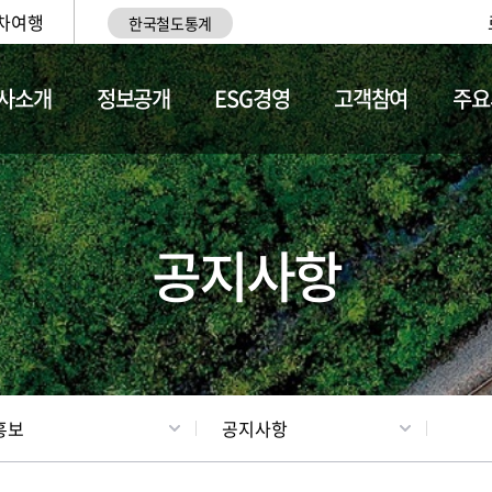
차여행
한국철도통계
사소개
정보공개
ESG경영
고객참여
주요
업
갤러리
기차소개
공지사항
홍보
공지사항