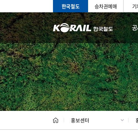
한국철도
승차권예매
기
공
홍보
문화사
홍보센터