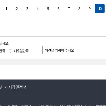
1
2
3
4
5
6
7
8
9
10
십시오.
만족
매우불만족
부
저작권정책