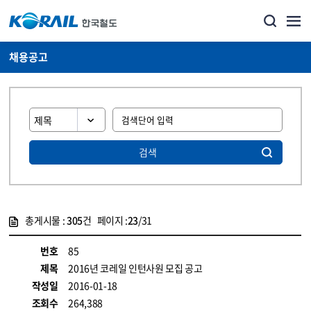
채용공고
검색
총게시물 :
305
건 페이지 :
23
/31
게시물 목록
코레일소개_경영공시_채용공고 목록 - 정보 제공
번호
85
제목
2016년 코레일 인턴사원 모집 공고
작성일
2016-01-18
조회수
264,388