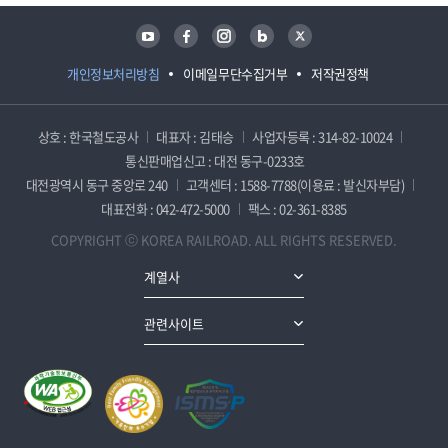
유튜브
페이스북
인스타그램
블로그
트위터
개인정보처리방침
이메일무단수집거부
저작권정책
상호 : 한국철도공사
대표자 : 김태승
사업자등록 : 314-82-10024
통신판매업신고 : 대전 동구-0233호
대전광역시 동구 중앙로 240
고객센터 : 1588-7788(이용료 : 발신자부담)
대표전화 : 042-472-5000
팩스 : 02-361-8385
COPYRIGHT ⓒ KOREA RAILROAD. ALL RIGHTS RESERVED.
계열사
관련사이트