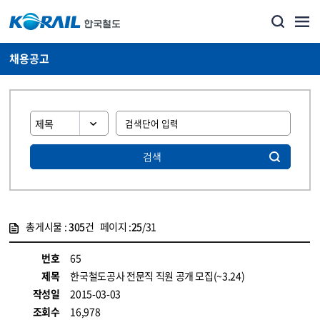
채용공고
검색
총게시물 :
305
건 페이지 :
25
/31
게시물 목록
코레일소개_경영공시_채용공고 목록 - 정보 제공
번호
65
제목
한국철도공사 전문직 직원 공개 모집(~3.24)
작성일
2015-03-03
조회수
16,978