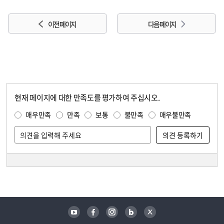
이전 페이지
다음 페이지
현재 페이지에 대한 만족도를 평가하여 주십시오.
콘텐츠 만족도 조사
만족도 조사
매우만족
만족
보통
불만족
매우불만족
담당자 정보
담당자 정보
유튜브
페이스북
인스타그램
블로그
트위터