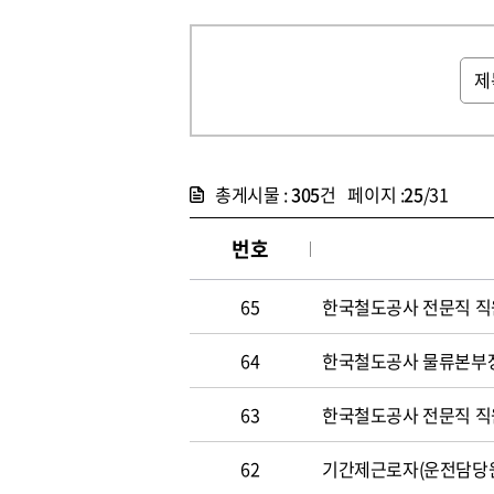
총게시물 :
305
건 페이지 :
25
/31
번호
65
한국철도공사 전문직 직원 
64
한국철도공사 물류본부장 
63
한국철도공사 전문직 직원 
62
기간제근로자(운전담당원) 