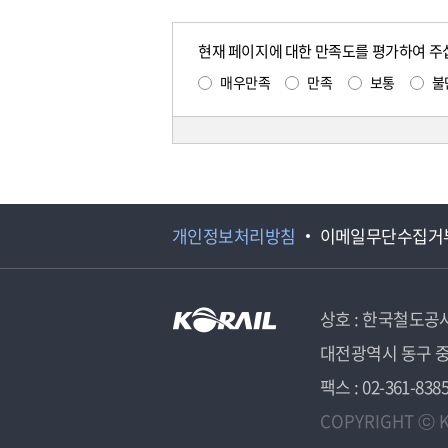
현재 페이지에 대한 만족도를 평가하여 주
매우만족
만족
보통
불
개인정보처리방침
이메일무단수집거
상호 : 한국철도공
대전광역시 동구 중
팩스 : 02-361-838
COPYRIGHT ⓒ K