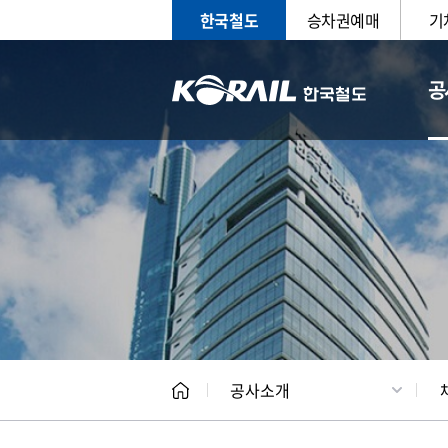
한국철도
승차권예매
기
공
CEO
일반현
공사소개