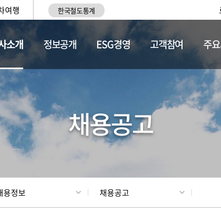
차여행
한국철도통계
사소개
정보공개
ESG경영
고객참여
주요
황
조직현황
채용정보
채용공고
채용정보
채용공고