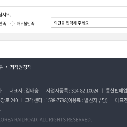
십시오.
만족
매우불만족
부
저작권정책
사
대표자 : 김태승
사업자등록 : 314-82-10024
통신판매업신
앙로 240
고객센터 : 1588-7788(이용료 : 발신자부담)
대표전화
5
OREA RAILROAD. ALL RIGHTS RESERVED.