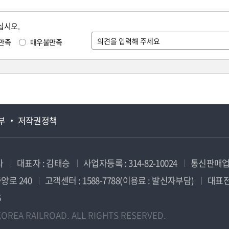
십시오.
만족
매우불만족
부
저작권정책
사
대표자 : 김태승
사업자등록 : 314-82-10024
통신판매업신
앙로 240
고객센터 : 1588-7788(이용료 : 발신자부담)
대표전화
5
OREA RAILROAD. ALL RIGHTS RESERVED.