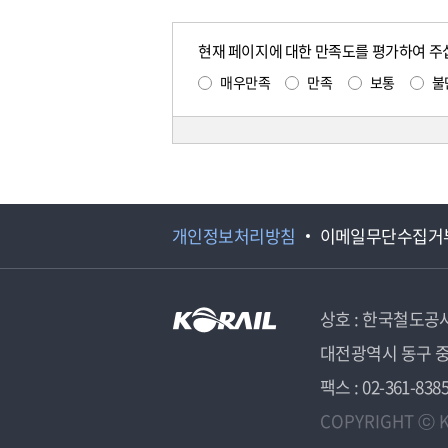
현재 페이지에 대한 만족도를 평가하여 주
매우만족
만족
보통
불
개인정보처리방침
이메일무단수집거
상호 : 한국철도공
대전광역시 동구 중
팩스 : 02-361-838
COPYRIGHT ⓒ K