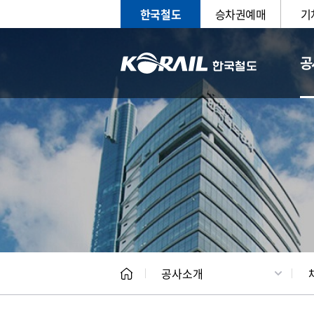
한국철도
승차권예매
기
공
CEO
일반현
공사소개