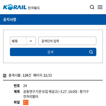
공지사항
검색
총게시물 :
124
건 페이지 :
11
/13
게시물 목록
뉴스·홍보_공지사항 목록 - 정보 제공
번호
24
제목
공동연구기관 모집 재공고(~3.27. 16:00) - 환기구
전처리필터
파일