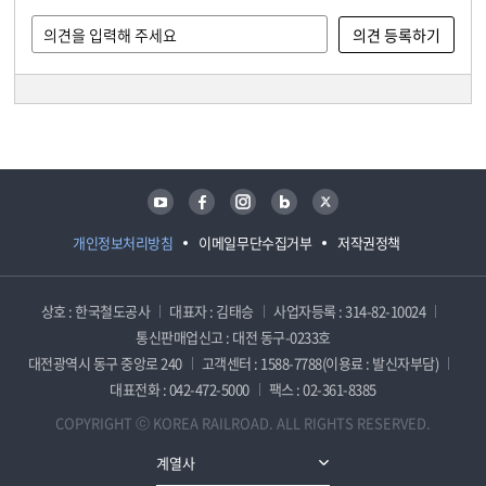
담당자 정보
담당자 정보
유튜브
페이스북
인스타그램
블로그
트위터
개인정보처리방침
이메일무단수집거부
저작권정책
상호 : 한국철도공사
대표자 : 김태승
사업자등록 : 314-82-10024
통신판매업신고 : 대전 동구-0233호
대전광역시 동구 중앙로 240
고객센터 : 1588-7788(이용료 : 발신자부담)
대표전화 : 042-472-5000
팩스 : 02-361-8385
COPYRIGHT ⓒ KOREA RAILROAD. ALL RIGHTS RESERVED.
계열사