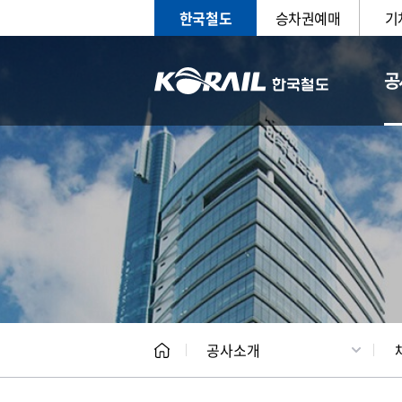
한국철도
승차권예매
기
공
CEO
일반현
공사소개