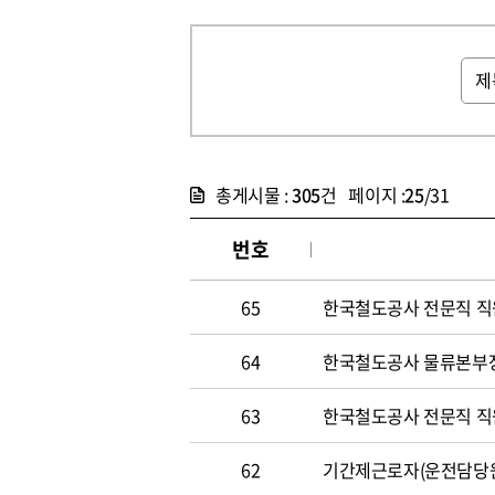
총게시물 :
305
건 페이지 :
25
/31
번호
65
한국철도공사 전문직 직원 
64
한국철도공사 물류본부장 
63
한국철도공사 전문직 직원 
62
기간제근로자(운전담당원) 