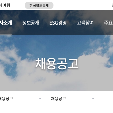
차여행
한국철도통계
사소개
정보공개
ESG경영
고객참여
주요
황
조직현황
채용정보
채용공고
채용정보
채용공고