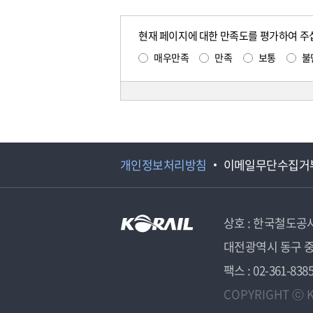
현재 페이지에 대한 만족도를 평가하여 주
매우만족
만족
보통
불
개인정보처리방침
이메일무단수집거
상호 : 한국철도공
대전광역시 동구 중
팩스 : 02-361-838
COPYRIGHT ⓒ K