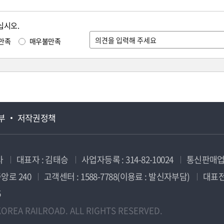
십시오.
만족
매우불만족
부
저작권정책
사
대표자 : 김태승
사업자등록 : 314-82-10024
통신판매업신
앙로 240
고객센터 : 1588-7788(이용료 : 발신자부담)
대표전화
5
OREA RAILROAD. ALL RIGHTS RESERVED.