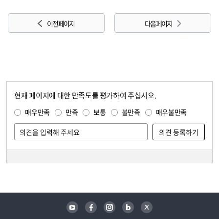
이전 페이지
다음 페이지
현재 페이지에 대한 만족도를 평가하여 주십시오.
콘텐츠 만족도 조사
만족도 조사
매우만족
만족
보통
불만족
매우불만족
담당자 정보
담당자 정보
유튜브
페이스북
인스타그램
블로그
트위터