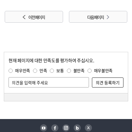
이전 페이지
다음 페이지
현재 페이지에 대한 만족도를 평가하여 주십시오.
콘텐츠 만족도 조사
만족도 조사
매우만족
만족
보통
불만족
매우불만족
담당자 정보
담당자 정보
유튜브
페이스북
인스타그램
블로그
트위터