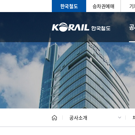
한국철도
승차권예매
기
공
CEO
일반현
공사소개