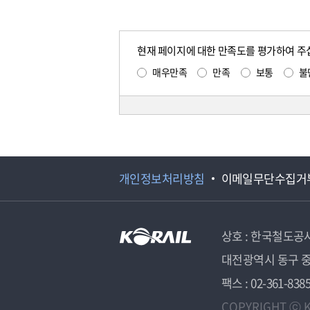
현재 페이지에 대한 만족도를 평가하여 주
매우만족
만족
보통
불
개인정보처리방침
이메일무단수집거
상호 : 한국철도공
대전광역시 동구 중
팩스 : 02-361-838
COPYRIGHT ⓒ K