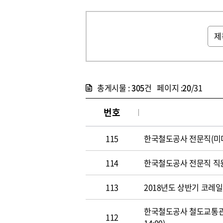
총게시물 :
305
건 페이지 :
20
/31
번호
115
한국철도공사 전문직(미디어홍
114
한국철도공사 전문직 직원 공개
113
2018년도 상반기 코레일 신
한국철도공사 철도교통관제사
112