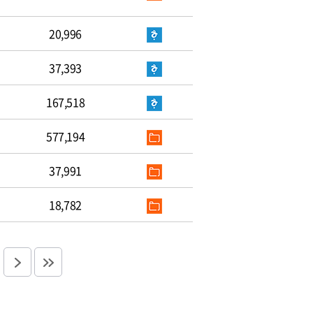
20,996
37,393
167,518
577,194
37,991
18,782