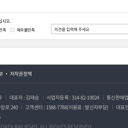
십시오.
만족
매우불만족
부
저작권정책
사
대표자 : 김태승
사업자등록 : 314-82-10024
통신판매업신
앙로 240
고객센터 : 1588-7788(이용료 : 발신자부담)
대표전화
5
OREA RAILROAD. ALL RIGHTS RESERVED.