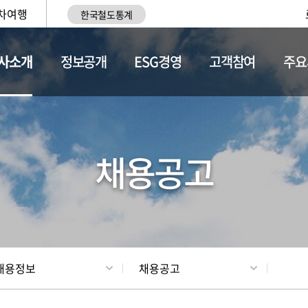
차여행
한국철도통계
사소개
정보공개
ESG경영
고객참여
주요
황
조직현황
채용정보
채용공고
채용정보
채용공고