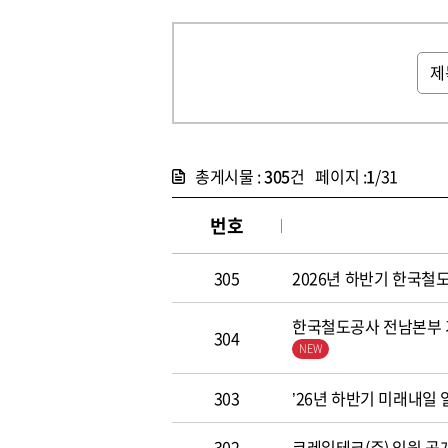
총게시물 :
305
건 페이지 :
1
/31
번호
305
2026년 하반기 한국철도공
한국철도공사 전남본부 기
304
303
’26년 하반기 미래내일
302
코레일테크(주) 임원 공개모집