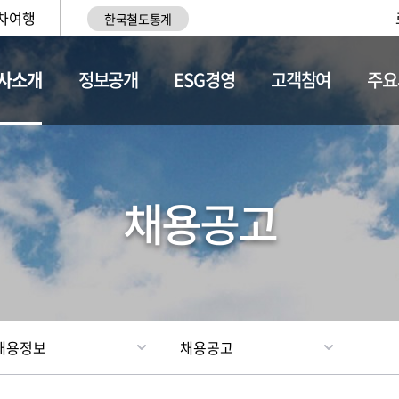
차여행
한국철도통계
사소개
정보공개
ESG경영
고객참여
주요
황
조직현황
채용정보
채용공고
채용정보
채용공고