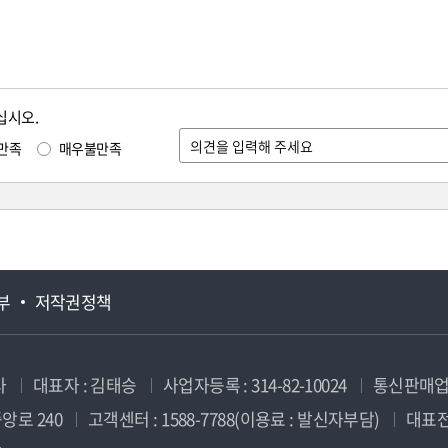
십시오.
만족
매우불만족
부
저작권정책
사
대표자 : 김태승
사업자등록 : 314-82-10024
통신판매업신
앙로 240
고객센터 : 1588-7788(이용료 : 발신자부담)
대표전화