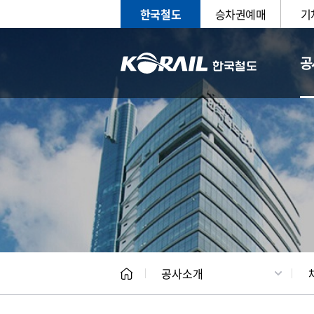
한국철도
승차권예매
기
공
CEO
일반현
공사소개