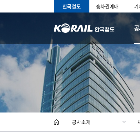
한국철도
승차권예매
기
공
CEO
일반현
공사소개