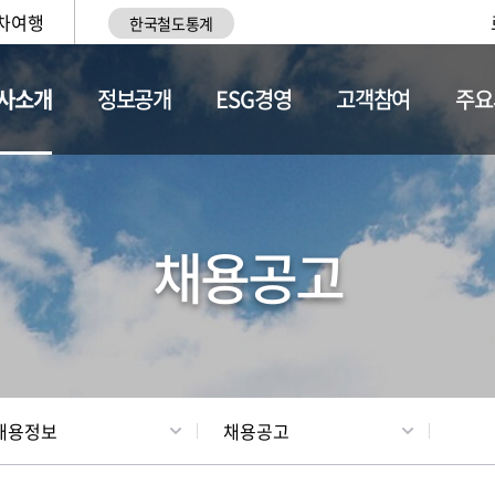
차여행
한국철도통계
사소개
정보공개
ESG경영
고객참여
주요
황
조직현황
채용정보
채용공고
채용정보
채용공고