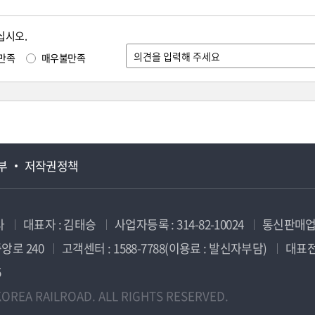
십시오.
만족
매우불만족
부
저작권정책
사
대표자 : 김태승
사업자등록 : 314-82-10024
통신판매업신
앙로 240
고객센터 : 1588-7788(이용료 : 발신자부담)
대표전화
5
OREA RAILROAD. ALL RIGHTS RESERVED.