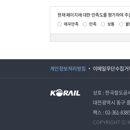
현재 페이지에 대한 만족도를 평가하여 주
매우만족
만족
보통
불
개인정보처리방침
이메일무단수집거
상호 : 한국철도공
대전광역시 동구 중
팩스 : 02-361-838
COPYRIGHT ⓒ K