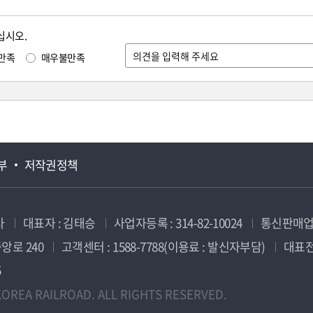
십시오.
만족
매우불만족
부
저작권정책
사
대표자 : 김태승
사업자등록 : 314-82-10024
통신판매업신
앙로 240
고객센터 : 1588-7788(이용료 : 발신자부담)
대표전화
5
OREA RAILROAD. ALL RIGHTS RESERVED.