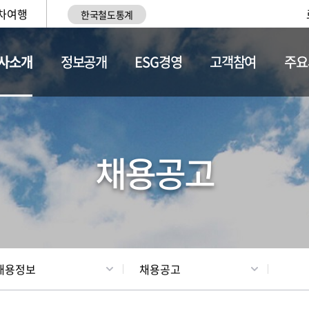
차여행
한국철도통계
사소개
정보공개
ESG경영
고객참여
주요
황
조직현황
채용정보
채용공고
채용정보
채용공고