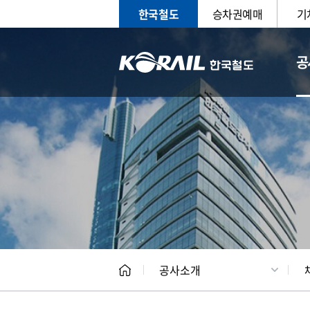
한국철도
승차권예매
기
공
CEO
일반현
공사소개