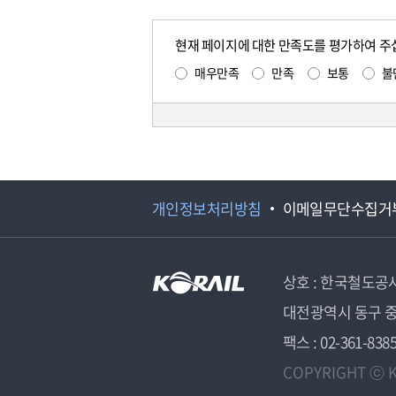
현재 페이지에 대한 만족도를 평가하여 주
매우만족
만족
보통
불
개인정보처리방침
이메일무단수집거
상호 : 한국철도공
대전광역시 동구 중
팩스 : 02-361-838
COPYRIGHT ⓒ K