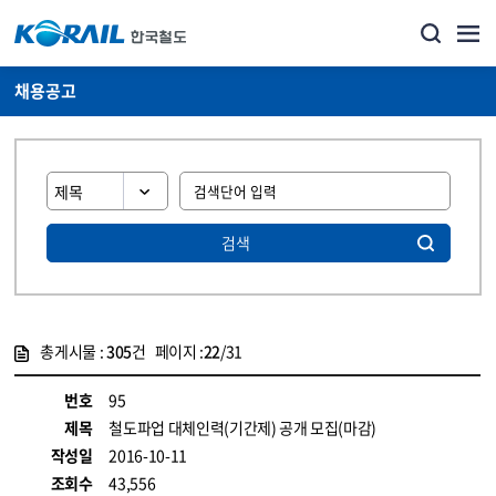
채용공고
검색
총게시물 :
305
건 페이지 :
22
/31
게시물 목록
코레일소개_경영공시_채용공고 목록 - 정보 제공
번호
95
제목
철도파업 대체인력(기간제) 공개 모집(마감)
작성일
2016-10-11
조회수
43,556