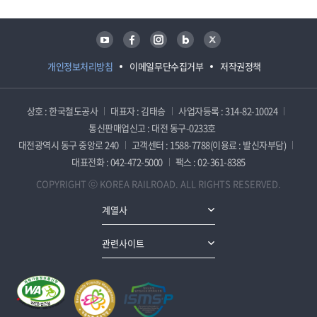
유튜브
페이스북
인스타그램
블로그
트위터
개인정보처리방침
이메일무단수집거부
저작권정책
상호 : 한국철도공사
대표자 : 김태승
사업자등록 : 314-82-10024
통신판매업신고 : 대전 동구-0233호
대전광역시 동구 중앙로 240
고객센터 : 1588-7788(이용료 : 발신자부담)
대표전화 : 042-472-5000
팩스 : 02-361-8385
COPYRIGHT ⓒ KOREA RAILROAD. ALL RIGHTS RESERVED.
계열사
관련사이트