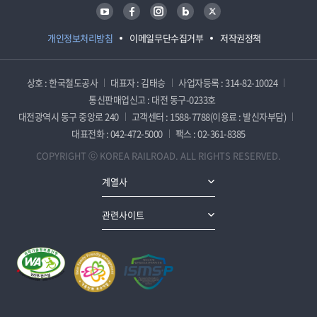
유튜브
페이스북
인스타그램
블로그
트위터
개인정보처리방침
이메일무단수집거부
저작권정책
상호 : 한국철도공사
대표자 : 김태승
사업자등록 : 314-82-10024
통신판매업신고 : 대전 동구-0233호
대전광역시 동구 중앙로 240
고객센터 : 1588-7788(이용료 : 발신자부담)
대표전화 : 042-472-5000
팩스 : 02-361-8385
COPYRIGHT ⓒ KOREA RAILROAD. ALL RIGHTS RESERVED.
계열사
관련사이트