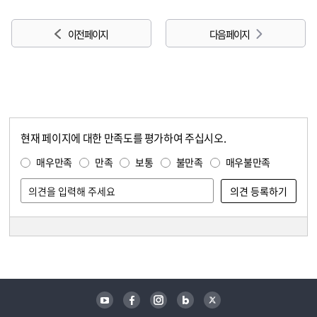
이전 페이지
다음 페이지
현재 페이지에 대한 만족도를 평가하여 주십시오.
콘텐츠 만족도 조사
만족도 조사
매우만족
만족
보통
불만족
매우불만족
담당자 정보
담당자 정보
유튜브
페이스북
인스타그램
블로그
트위터