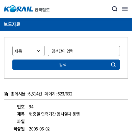
보도자료
검색
총게시물 :
6,314
건 페이지 :
623
/632
게시물 목록
뉴스·홍보_보도자료 목록 - 정보 제공
번호
94
제목
현충일 연휴기간 임시열차 운행
파일
작성일
2005-06-02