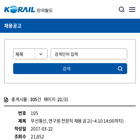
채용공고
검색
총게시물 :
305
건 페이지 :
21
/31
게시물 목록
코레일소개_경영공시_채용공고 목록 - 정보 제공
번호
105
제목
무선통신, 연구원 전문직 채용 공고(~4.10 14:00까지)
작성일
2017-03-22
조회수
21,852