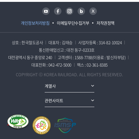
유튜브
페이스북
인스타그램
블로그
트위터
개인정보처리방침
이메일무단수집거부
저작권정책
상호 : 한국철도공사
대표자 : 김태승
사업자등록 : 314-82-10024
통신판매업신고 : 대전 동구-0233호
대전광역시 동구 중앙로 240
고객센터 : 1588-7788(이용료 : 발신자부담)
대표전화 : 042-472-5000
팩스 : 02-361-8385
COPYRIGHT ⓒ KOREA RAILROAD. ALL RIGHTS RESERVED.
계열사
관련사이트