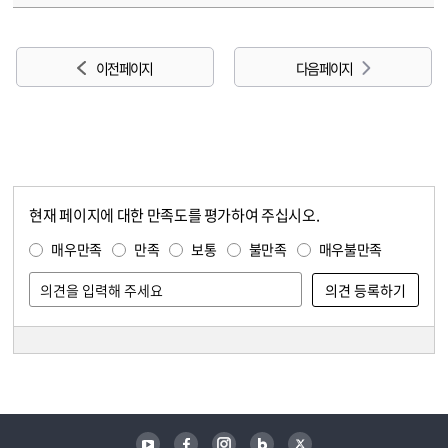
이전 페이지
다음 페이지
현재 페이지에 대한 만족도를 평가하여 주십시오.
콘텐츠 만족도 조사
만족도 조사
매우만족
만족
보통
불만족
매우불만족
담당자 정보
담당자 정보
유튜브
페이스북
인스타그램
블로그
트위터