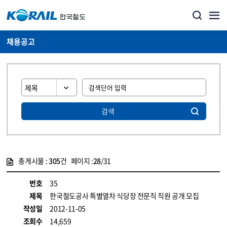
채용공고
검색
총게시물 :
305
건 페이지 :
28
/31
게시물 목록
코레일소개_경영공시_채용공고 목록 - 정보 제공
번호
35
제목
한국철도공사 특별열차 식당장 전문직 직원 공개 모집
작성일
2012-11-05
조회수
14,659