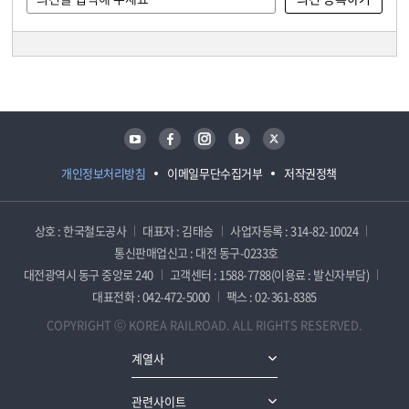
담당자 정보
담당자 정보
유튜브
페이스북
인스타그램
블로그
트위터
개인정보처리방침
이메일무단수집거부
저작권정책
상호 : 한국철도공사
대표자 : 김태승
사업자등록 : 314-82-10024
통신판매업신고 : 대전 동구-0233호
대전광역시 동구 중앙로 240
고객센터 : 1588-7788(이용료 : 발신자부담)
대표전화 : 042-472-5000
팩스 : 02-361-8385
COPYRIGHT ⓒ KOREA RAILROAD. ALL RIGHTS RESERVED.
계열사
관련사이트