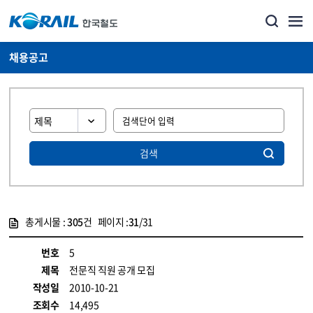
채용공고
검색
총게시물 :
305
건 페이지 :
31
/31
게시물 목록
코레일소개_경영공시_채용공고 목록 - 정보 제공
번호
5
제목
전문직 직원 공개 모집
작성일
2010-10-21
조회수
14,495