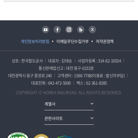
담당자 정보
담당자 정보
유튜브
페이스북
인스타그램
블로그
트위터
개인정보처리방침
이메일무단수집거부
저작권정책
상호 : 한국철도공사
대표자 : 김태승
사업자등록 : 314-82-10024
통신판매업신고 : 대전 동구-0233호
대전광역시 동구 중앙로 240
고객센터 : 1588-7788(이용료 : 발신자부담)
대표전화 : 042-472-5000
팩스 : 02-361-8385
COPYRIGHT ⓒ KOREA RAILROAD. ALL RIGHTS RESERVED.
계열사
관련사이트