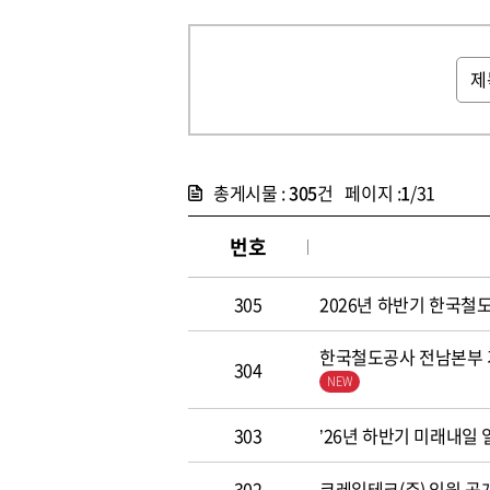
총게시물 :
305
건 페이지 :
1
/31
번호
305
2026년 하반기 한국철도공
한국철도공사 전남본부 기
304
303
’26년 하반기 미래내일
302
코레일테크(주) 임원 공개모집