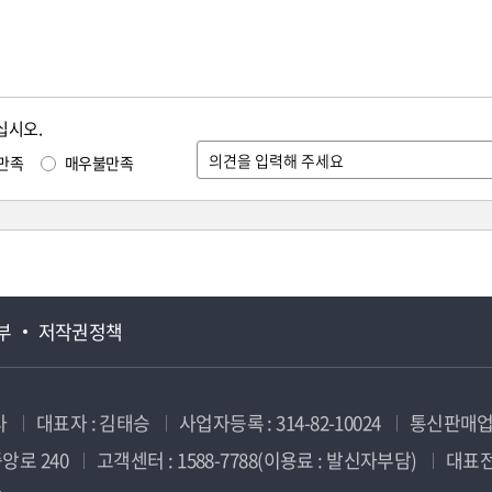
십시오.
만족
매우불만족
부
저작권정책
사
대표자 : 김태승
사업자등록 : 314-82-10024
통신판매업신
앙로 240
고객센터 : 1588-7788(이용료 : 발신자부담)
대표전화