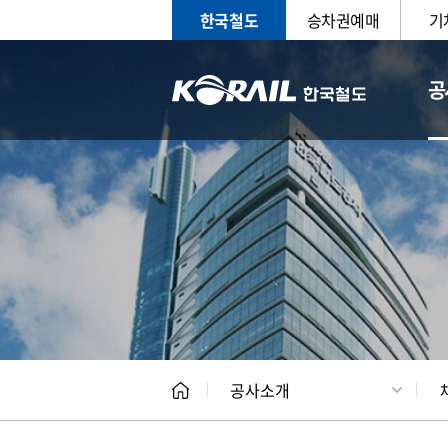
한국철도
승차권예매
기
공
CEO
일반현
공사소개