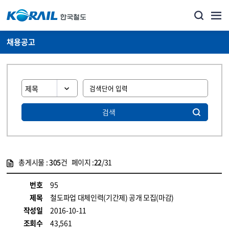
채용공고
검색
총게시물 :
305
건 페이지 :
22
/31
게시물 목록
코레일소개_경영공시_채용공고 목록 - 정보 제공
번호
95
제목
철도파업 대체인력(기간제) 공개 모집(마감)
작성일
2016-10-11
조회수
43,561