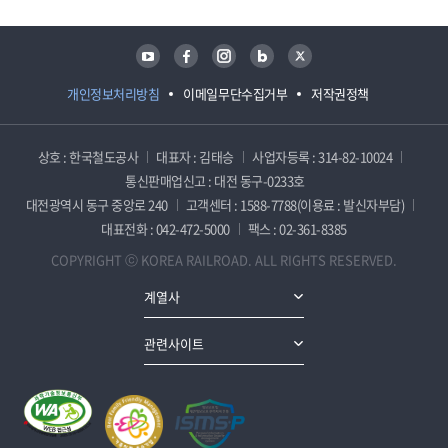
유튜브
페이스북
인스타그램
블로그
트위터
개인정보처리방침
이메일무단수집거부
저작권정책
상호 : 한국철도공사
대표자 : 김태승
사업자등록 : 314-82-10024
통신판매업신고 : 대전 동구-0233호
대전광역시 동구 중앙로 240
고객센터 : 1588-7788(이용료 : 발신자부담)
대표전화 : 042-472-5000
팩스 : 02-361-8385
COPYRIGHT ⓒ KOREA RAILROAD. ALL RIGHTS RESERVED.
계열사
관련사이트