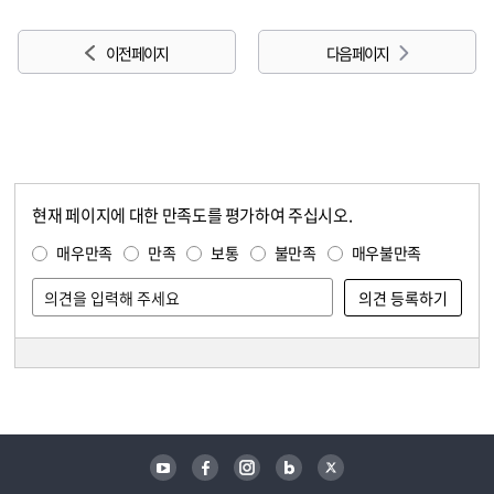
이전 페이지
다음 페이지
현재 페이지에 대한 만족도를 평가하여 주십시오.
콘텐츠 만족도 조사
만족도 조사
매우만족
만족
보통
불만족
매우불만족
담당자 정보
담당자 정보
유튜브
페이스북
인스타그램
블로그
트위터