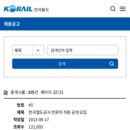
채용공고
검색
총게시물 :
305
건 페이지 :
27
/31
게시물 목록
코레일소개_경영공시_채용공고 목록 - 정보 제공
번호
45
제목
한국철도공사 전문직 직원 공개 모집
작성일
2013-09-17
조회수
121,003