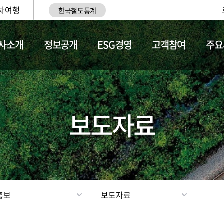
차여행
한국철도통계
사소개
정보공개
ESG경영
고객참여
주요
업
갤러리
기차소개
보도자료
홍보
보도자료