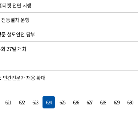
 홈티켓 전면 시행
 전동열차 운행
방문 철도안전 당부
회 27일 개최
 등 민간전문가 채용 확대
621
622
623
624
625
626
627
628
629
630