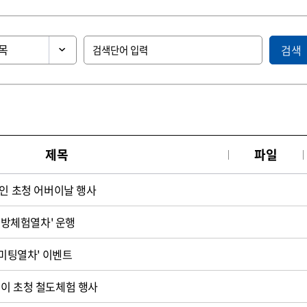
검색
제목
파일
노인 초청 어버이날 행사
'교방체험열차' 운행
 미팅열차' 이벤트
이 초청 철도체험 행사