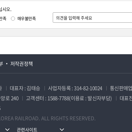
십시오.
만족
매우불만족
부
저작권정책
사
대표자 : 김태승
사업자등록 : 314-82-10024
통신판매업신
앙로 240
고객센터 : 1588-7788(이용료 : 발신자부담)
대표전화
5
OREA RAILROAD. ALL RIGHTS RESERVED.
관련사이트