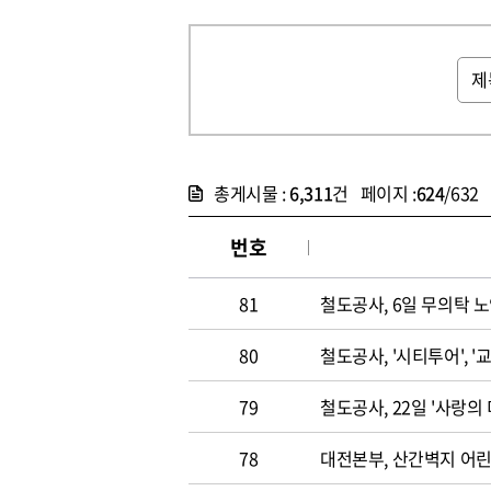
총게시물 :
6,311
건 페이지 :
624
/632
번호
81
철도공사, 6일 무의탁 
80
철도공사, '시티투어', 
79
철도공사, 22일 '사랑의
78
대전본부, 산간벽지 어린