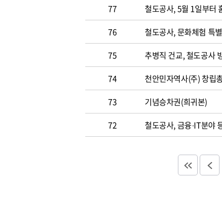
77
철도공사, 5월 1일부터
76
철도공사, 문화체험 특별
75
추병직 건교, 철도공사 
74
천안민자역사(주) 창립총
73
기념승차권(희귀본)
72
철도공사, 금융·IT분야