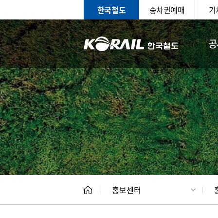
한국철도
승차권예매
기
공
홍보
문화사
홍보센터