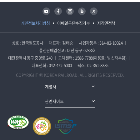
유튜브
페이스북
인스타그램
블로그
트위터
개인정보처리방침
이메일무단수집거부
저작권정책
상호 : 한국철도공사
대표자 : 김태승
사업자등록 : 314-82-10024
통신판매업신고 : 대전 동구-0233호
대전광역시 동구 중앙로 240
고객센터 : 1588-7788(이용료 : 발신자부담)
대표전화 : 042-472-5000
팩스 : 02-361-8385
COPYRIGHT ⓒ KOREA RAILROAD. ALL RIGHTS RESERVED.
계열사
관련사이트