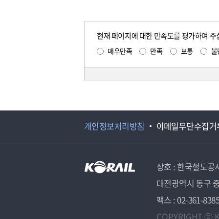
현재 페이지에 대한 만족도를 평가하여 주
매우만족
만족
보통
불
개인정보처리방침
이메일무단수집거
상호 : 한국철도공
대전광역시 동구 중
팩스 : 02-361-838
COPYRIGHT ⓒ K