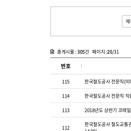
총게시물 :
305
건 페이지 :
20
/31
번호
115
한국철도공사 전문직(미디어홍
114
한국철도공사 전문직 직원 공개
113
2018년도 상반기 코레일 신
한국철도공사 철도교통관제사
112