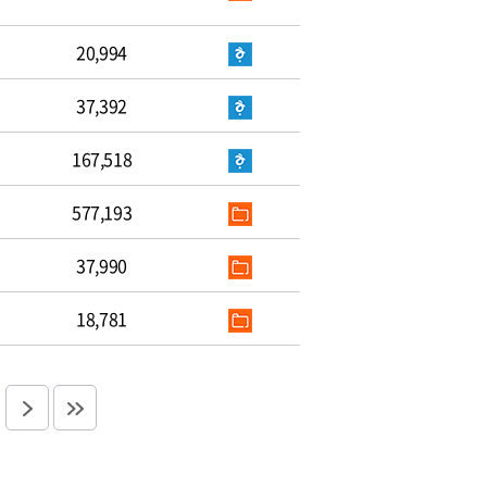
20,994
37,392
167,518
577,193
37,990
18,781