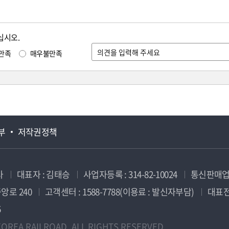
십시오.
만족
매우불만족
부
저작권정책
사
대표자 : 김태승
사업자등록 : 314-82-10024
통신판매업신
앙로 240
고객센터 : 1588-7788(이용료 : 발신자부담)
대표전화
5
OREA RAILROAD. ALL RIGHTS RESERVED.