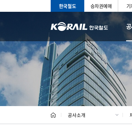
한국철도
승차권예매
기
공
CEO
일반현
공사소개