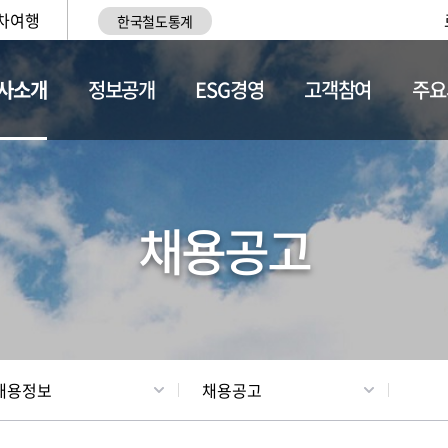
차여행
한국철도통계
사소개
정보공개
ESG경영
고객참여
주요
황
조직현황
채용정보
채용공고
채용정보
채용공고