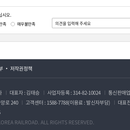
십시오.
만족
매우불만족
부
저작권정책
사
대표자 : 김태승
사업자등록 : 314-82-10024
통신판매업신
앙로 240
고객센터 : 1588-7788(이용료 : 발신자부담)
대표전화
5
OREA RAILROAD. ALL RIGHTS RESERVED.