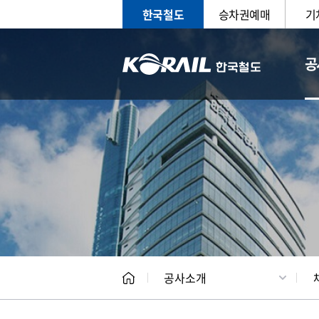
한국철도
승차권예매
기
공
CEO
일반현
공사소개