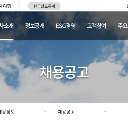
차여행
한국철도통계
사소개
정보공개
ESG경영
고객참여
주요
황
조직현황
채용정보
채용공고
채용정보
채용공고