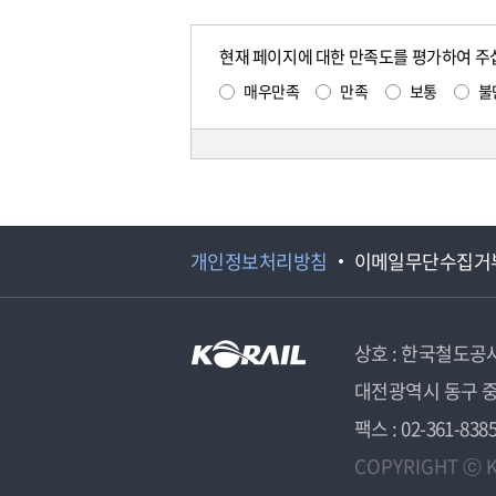
현재 페이지에 대한 만족도를 평가하여 주
매우만족
만족
보통
불
개인정보처리방침
이메일무단수집거
상호 : 한국철도공
대전광역시 동구 중
팩스 : 02-361-838
COPYRIGHT ⓒ K