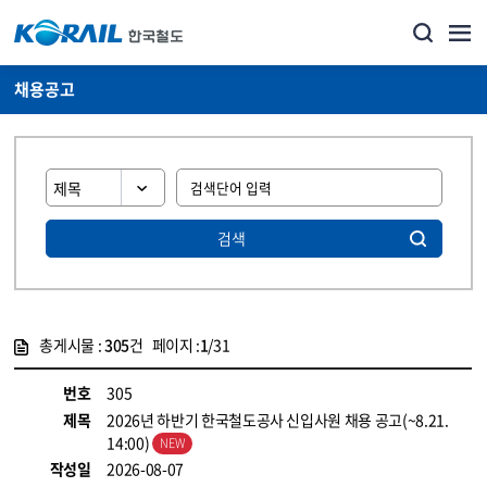
채용공고
검색
총게시물 :
305
건 페이지 :
1
/31
게시물 목록
코레일소개_경영공시_채용공고 목록 - 정보 제공
번호
305
제목
2026년 하반기 한국철도공사 신입사원 채용 공고(~8.21.
14:00)
작성일
2026-08-07