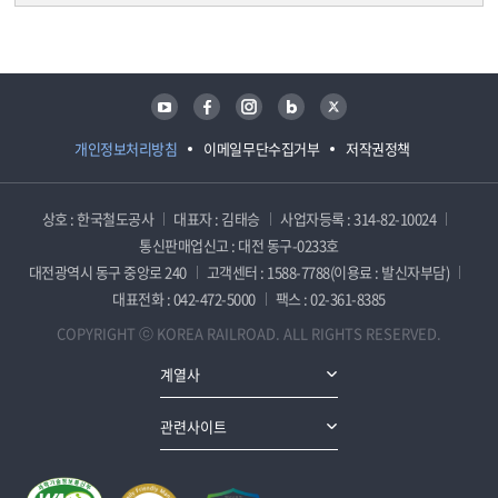
담당자 정보
담당자 정보
유튜브
페이스북
인스타그램
블로그
트위터
개인정보처리방침
이메일무단수집거부
저작권정책
상호 : 한국철도공사
대표자 : 김태승
사업자등록 : 314-82-10024
통신판매업신고 : 대전 동구-0233호
대전광역시 동구 중앙로 240
고객센터 : 1588-7788(이용료 : 발신자부담)
대표전화 : 042-472-5000
팩스 : 02-361-8385
COPYRIGHT ⓒ KOREA RAILROAD. ALL RIGHTS RESERVED.
계열사
관련사이트